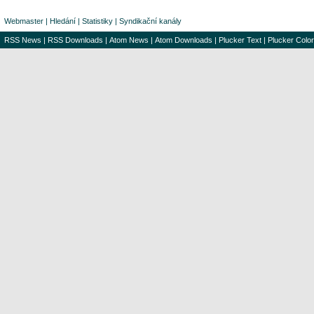
Webmaster
|
Hledání
|
Statistiky
|
Syndikační kanály
RSS News
|
RSS Downloads
|
Atom News
|
Atom Downloads
|
Plucker Text
|
Plucker Color