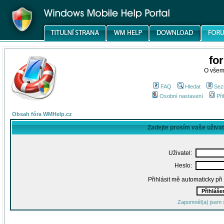
fo
O všem
FAQ
Hledat
Sez
Osobní nastavení
Při
Obsah fóra WMHelp.cz
Zadejte prosím vaše uživa
Uživatel:
Heslo:
Přihlásit mě automaticky př
Zapomněl(a) jsem 