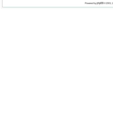
phpBB
Powered by
© 2001, 