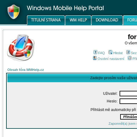
fo
O všem
FAQ
Hledat
Sez
Osobní nastavení
Při
Obsah fóra WMHelp.cz
Zadejte prosím vaše uživa
Uživatel:
Heslo:
Přihlásit mě automaticky př
Zapomněl(a) jsem 