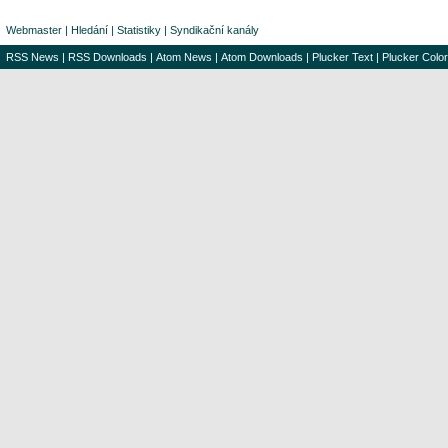
Webmaster
|
Hledání
|
Statistiky
|
Syndikační kanály
RSS News
|
RSS Downloads
|
Atom News
|
Atom Downloads
|
Plucker Text
|
Plucker Color