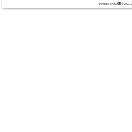
phpBB
Powered by
© 2001, 