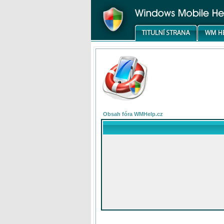
Obsah fóra WMHelp.cz