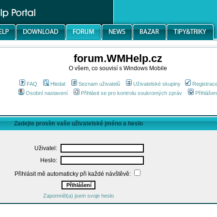
forum.WMHelp.cz
O všem, co souvisí s Windows Mobile
FAQ
Hledat
Seznam uživatelů
Uživatelské skupiny
Registrac
Osobní nastavení
Přihlásit se pro kontrolu soukromých zpráv
Přihlášen
Zadejte prosím vaše uživatelské jméno a heslo
Uživatel:
Heslo:
Přihlásit mě automaticky při každé návštěvě:
Zapomněl(a) jsem svoje heslo