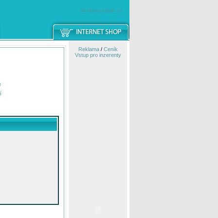
windowsmobile.cz
Reklama
/
Ceník
Vstup pro inzerenty
e
í