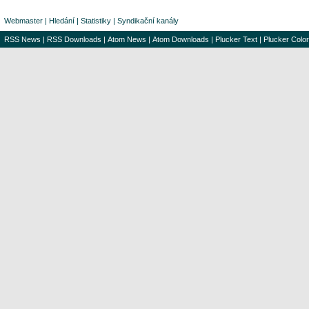
Webmaster
|
Hledání
|
Statistiky
|
Syndikační kanály
RSS News
|
RSS Downloads
|
Atom News
|
Atom Downloads
|
Plucker Text
|
Plucker Color