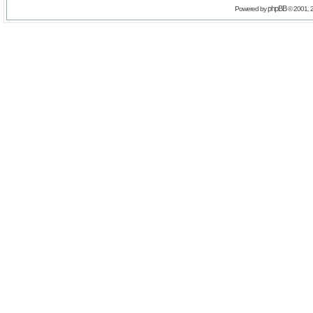
phpBB
Powered by
© 2001, 