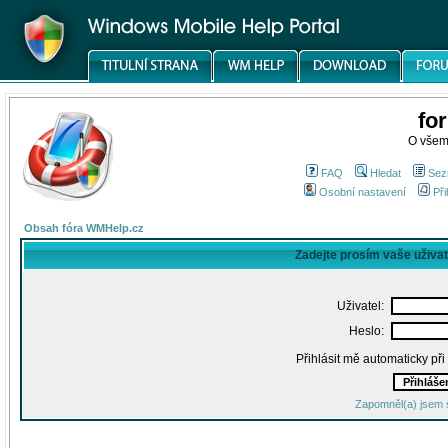
fo
O všem
FAQ
Hledat
Sez
Osobní nastavení
Při
Obsah fóra WMHelp.cz
Zadejte prosím vaše uživa
Uživatel:
Heslo:
Přihlásit mě automaticky př
Zapomněl(a) jsem 