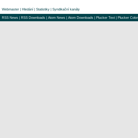
Webmaster
|
Hledání
|
Statistiky
|
Syndikační kanály
RSS News
|
RSS Downloads
|
Atom News
|
Atom Downloads
|
Plucker Text
|
Plucker Color