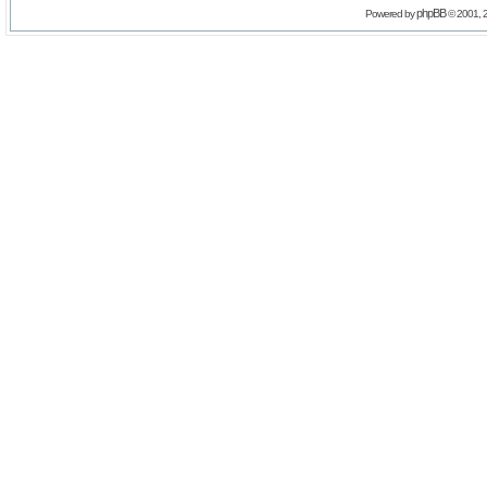
phpBB
Powered by
© 2001, 