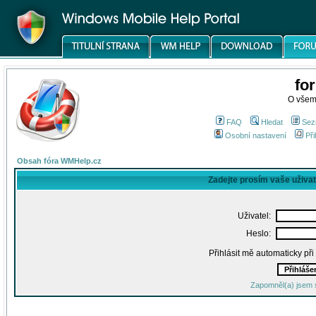
fo
O všem
FAQ
Hledat
Sez
Osobní nastavení
Při
Obsah fóra WMHelp.cz
Zadejte prosím vaše uživa
Uživatel:
Heslo:
Přihlásit mě automaticky př
Zapomněl(a) jsem 