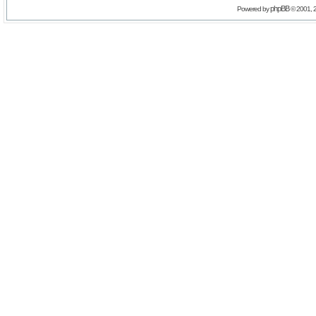
phpBB
Powered by
© 2001, 