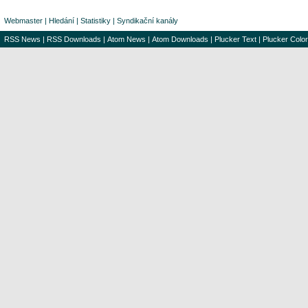
Webmaster
|
Hledání
|
Statistiky
|
Syndikační kanály
RSS News
|
RSS Downloads
|
Atom News
|
Atom Downloads
|
Plucker Text
|
Plucker Color