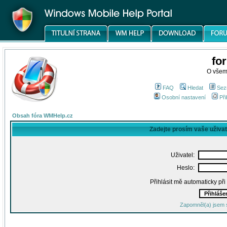
fo
O všem
FAQ
Hledat
Sez
Osobní nastavení
Při
Obsah fóra WMHelp.cz
Zadejte prosím vaše uživa
Uživatel:
Heslo:
Přihlásit mě automaticky př
Zapomněl(a) jsem 