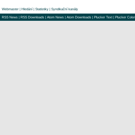
Webmaster
|
Hledání
|
Statistiky
|
Syndikační kanály
RSS News
|
RSS Downloads
|
Atom News
|
Atom Downloads
|
Plucker Text
|
Plucker Color