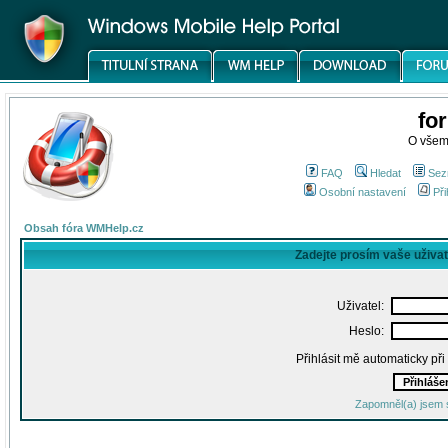
fo
O všem
FAQ
Hledat
Sez
Osobní nastavení
Při
Obsah fóra WMHelp.cz
Zadejte prosím vaše uživa
Uživatel:
Heslo:
Přihlásit mě automaticky př
Zapomněl(a) jsem 