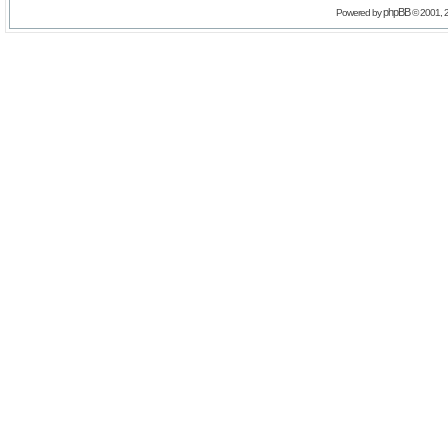
phpBB
Powered by
© 2001, 