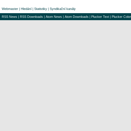
Webmaster
|
Hledání
|
Statistiky
|
Syndikační kanály
RSS News
|
RSS Downloads
|
Atom News
|
Atom Downloads
|
Plucker Text
|
Plucker Color