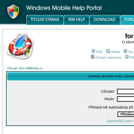
fo
O všem
FAQ
Hledat
Sez
Osobní nastavení
Při
Obsah fóra WMHelp.cz
Zadejte prosím vaše uživa
Uživatel:
Heslo:
Přihlásit mě automaticky př
Zapomněl(a) jsem 