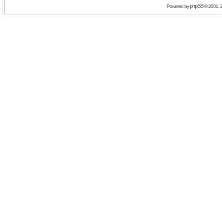
phpBB
Powered by
© 2001, 