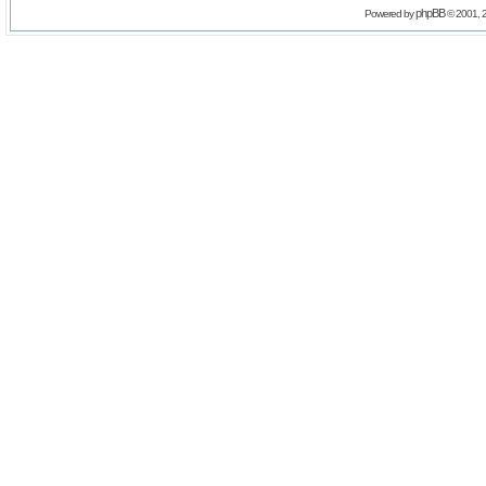
phpBB
Powered by
© 2001, 