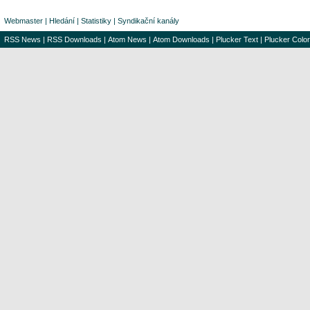
Webmaster
|
Hledání
|
Statistiky
|
Syndikační kanály
RSS News
|
RSS Downloads
|
Atom News
|
Atom Downloads
|
Plucker Text
|
Plucker Color