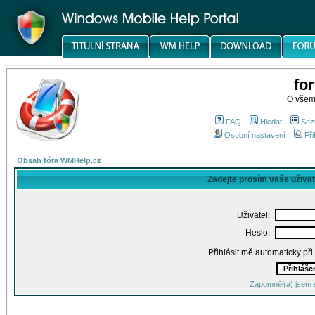
fo
O všem
FAQ
Hledat
Sez
Osobní nastavení
Při
Obsah fóra WMHelp.cz
Zadejte prosím vaše uživa
Uživatel:
Heslo:
Přihlásit mě automaticky př
Zapomněl(a) jsem 