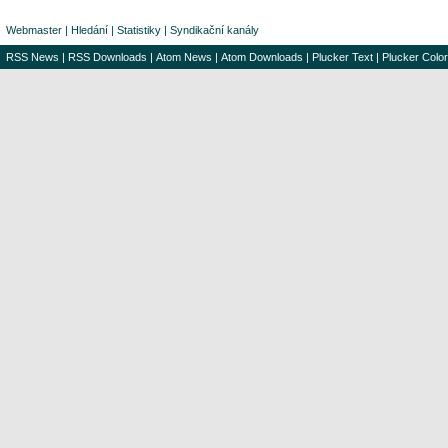
Webmaster
|
Hledání
|
Statistiky
|
Syndikační kanály
RSS News
|
RSS Downloads
|
Atom News
|
Atom Downloads
|
Plucker Text
|
Plucker Color