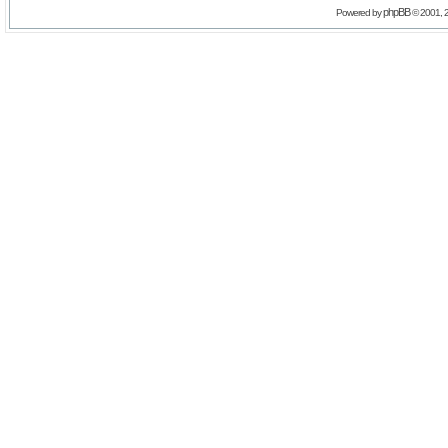
phpBB
Powered by
© 2001, 