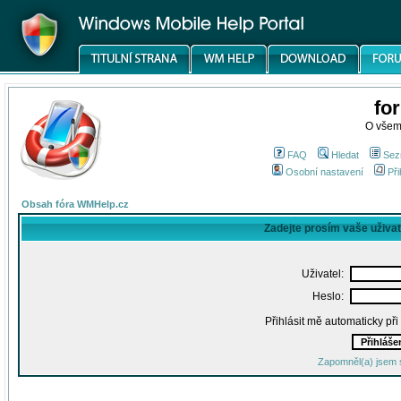
fo
O všem
FAQ
Hledat
Sez
Osobní nastavení
Při
Obsah fóra WMHelp.cz
Zadejte prosím vaše uživa
Uživatel:
Heslo:
Přihlásit mě automaticky př
Zapomněl(a) jsem 