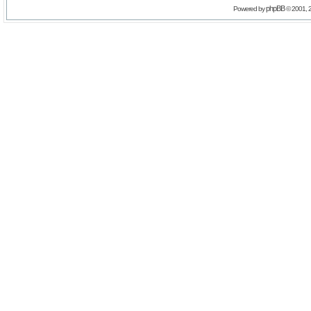
phpBB
Powered by
© 2001, 