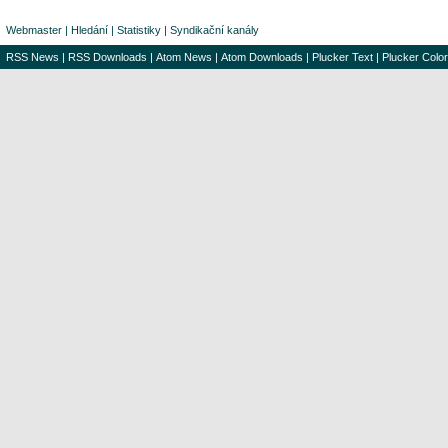
Webmaster
|
Hledání
|
Statistiky
|
Syndikační kanály
RSS News
|
RSS Downloads
|
Atom News
|
Atom Downloads
|
Plucker Text
|
Plucker Color