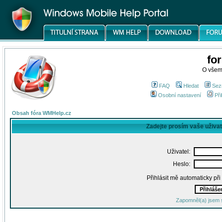
fo
O všem
FAQ
Hledat
Sez
Osobní nastavení
Při
Obsah fóra WMHelp.cz
Zadejte prosím vaše uživa
Uživatel:
Heslo:
Přihlásit mě automaticky př
Zapomněl(a) jsem 