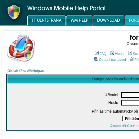
fo
O všem
FAQ
Hledat
Sez
Osobní nastavení
Při
Obsah fóra WMHelp.cz
Zadejte prosím vaše uživa
Uživatel:
Heslo:
Přihlásit mě automaticky př
Zapomněl(a) jsem 