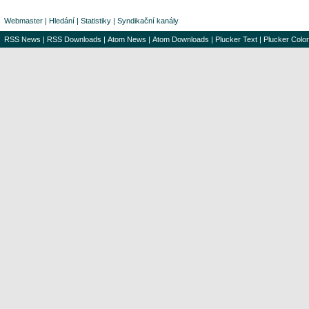
Webmaster
|
Hledání
|
Statistiky
|
Syndikační kanály
RSS News
|
RSS Downloads
|
Atom News
|
Atom Downloads
|
Plucker Text
|
Plucker Color