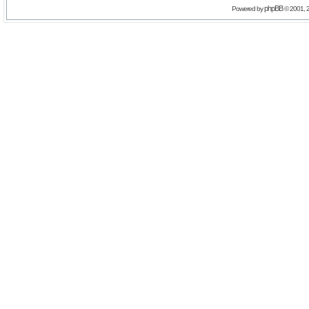
phpBB
Powered by
© 2001, 