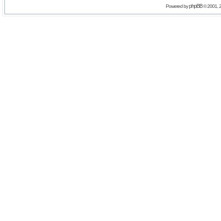
phpBB
Powered by
© 2001, 