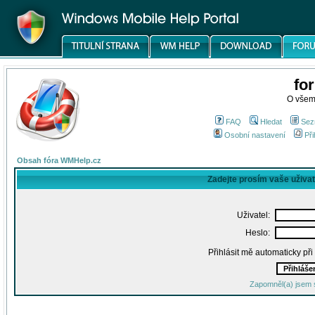
fo
O všem
FAQ
Hledat
Sez
Osobní nastavení
Při
Obsah fóra WMHelp.cz
Zadejte prosím vaše uživa
Uživatel:
Heslo:
Přihlásit mě automaticky př
Zapomněl(a) jsem 