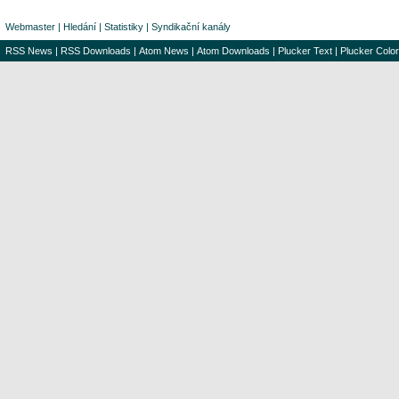
Webmaster
|
Hledání
|
Statistiky
|
Syndikační kanály
RSS News
|
RSS Downloads
|
Atom News
|
Atom Downloads
|
Plucker Text
|
Plucker Color