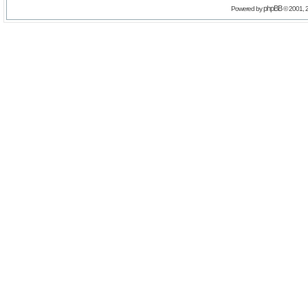
phpBB
Powered by
© 2001, 