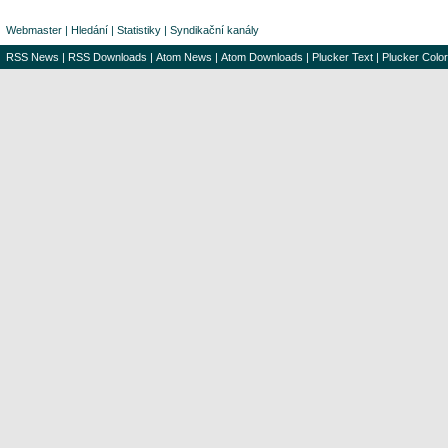
Webmaster
|
Hledání
|
Statistiky
|
Syndikační kanály
RSS News
|
RSS Downloads
|
Atom News
|
Atom Downloads
|
Plucker Text
|
Plucker Color