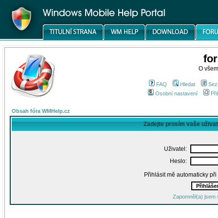
fo
O všem
FAQ
Hledat
Sez
Osobní nastavení
Při
Obsah fóra WMHelp.cz
Zadejte prosím vaše uživa
Uživatel:
Heslo:
Přihlásit mě automaticky př
Zapomněl(a) jsem 