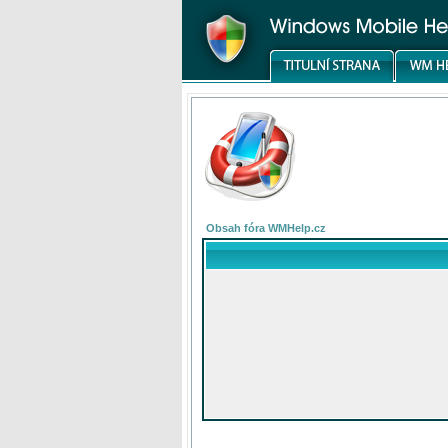
Obsah fóra WMHelp.cz