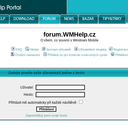
forum.WMHelp.cz
O všem, co souvisí s Windows Mobile
FAQ
Hledat
Seznam uživatelů
Uživatelské skupiny
Registrac
Osobní nastavení
Přihlásit se pro kontrolu soukromých zpráv
Přihlášen
Zadejte prosím vaše uživatelské jméno a heslo
Uživatel:
Heslo:
Přihlásit mě automaticky při každé návštěvě:
Zapomněl(a) jsem svoje heslo