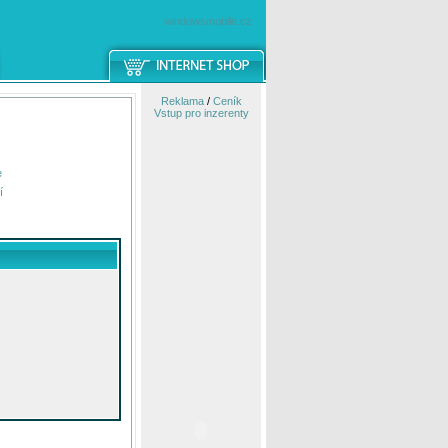
windowsmobile.cz
Reklama
/
Ceník
Vstup pro inzerenty
e
í