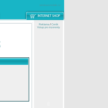
windowsmobile.cz
Reklama
/
Ceník
Vstup pro inzerenty
e
í