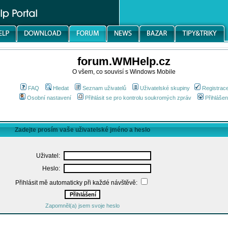
forum.WMHelp.cz
O všem, co souvisí s Windows Mobile
FAQ
Hledat
Seznam uživatelů
Uživatelské skupiny
Registrac
Osobní nastavení
Přihlásit se pro kontrolu soukromých zpráv
Přihlášen
Zadejte prosím vaše uživatelské jméno a heslo
Uživatel:
Heslo:
Přihlásit mě automaticky při každé návštěvě:
Zapomněl(a) jsem svoje heslo