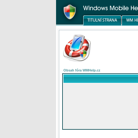
Obsah fóra WMHelp.cz