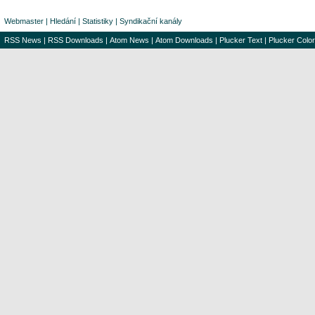
Webmaster
|
Hledání
|
Statistiky
|
Syndikační kanály
RSS News
|
RSS Downloads
|
Atom News
|
Atom Downloads
|
Plucker Text
|
Plucker Color