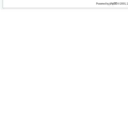
phpBB
Powered by
© 2001, 