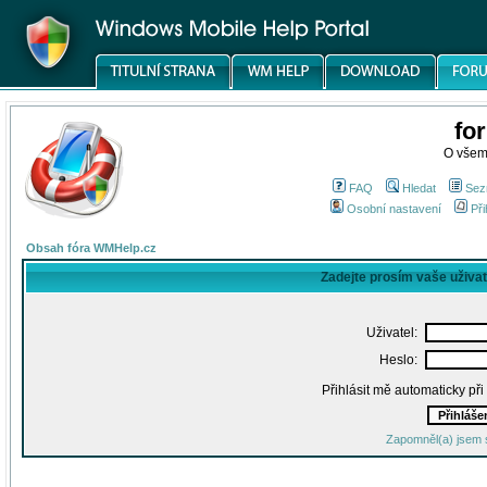
fo
O všem
FAQ
Hledat
Sez
Osobní nastavení
Při
Obsah fóra WMHelp.cz
Zadejte prosím vaše uživa
Uživatel:
Heslo:
Přihlásit mě automaticky př
Zapomněl(a) jsem 