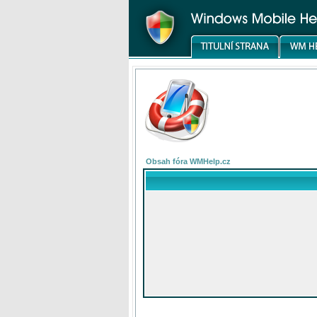
Obsah fóra WMHelp.cz