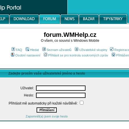
forum.WMHelp.cz
O všem, co souvisí s Windows Mobile
FAQ
Hledat
Seznam uživatelů
Uživatelské skupiny
Registrac
Osobní nastavení
Přihlásit se pro kontrolu soukromých zpráv
Přihlášen
Zadejte prosím vaše uživatelské jméno a heslo
Uživatel:
Heslo:
Přihlásit mě automaticky při každé návštěvě:
Zapomněl(a) jsem svoje heslo