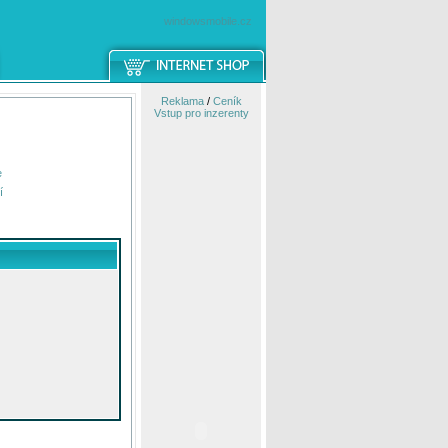
windowsmobile.cz
Reklama
/
Ceník
Vstup pro inzerenty
e
í