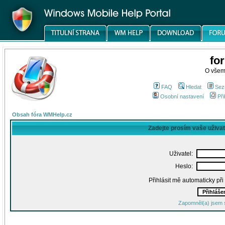
fo
O všem
FAQ
Hledat
Sez
Osobní nastavení
Při
Obsah fóra WMHelp.cz
Zadejte prosím vaše uživa
Uživatel:
Heslo:
Přihlásit mě automaticky př
Zapomněl(a) jsem 