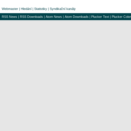
Webmaster
|
Hledání
|
Statistiky
|
Syndikační kanály
RSS News
|
RSS Downloads
|
Atom News
|
Atom Downloads
|
Plucker Text
|
Plucker Color