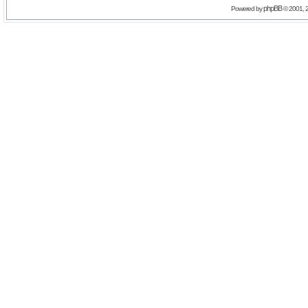
phpBB
Powered by
© 2001, 