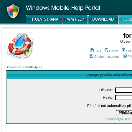
fo
O všem
FAQ
Hledat
Sez
Osobní nastavení
Při
Obsah fóra WMHelp.cz
Zadejte prosím vaše uživa
Uživatel:
Heslo:
Přihlásit mě automaticky př
Zapomněl(a) jsem 