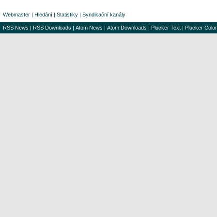
Webmaster
|
Hledání
|
Statistiky
|
Syndikační kanály
RSS News
|
RSS Downloads
|
Atom News
|
Atom Downloads
|
Plucker Text
|
Plucker Color