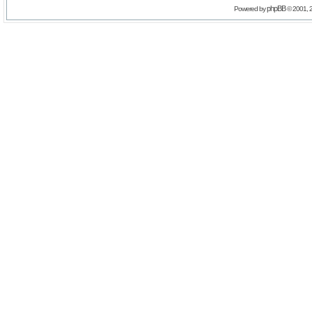
phpBB
Powered by
© 2001, 