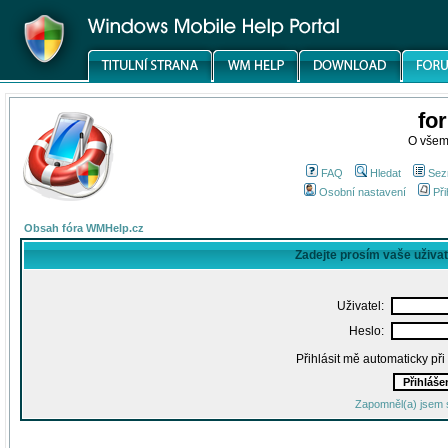
fo
O všem
FAQ
Hledat
Sez
Osobní nastavení
Při
Obsah fóra WMHelp.cz
Zadejte prosím vaše uživa
Uživatel:
Heslo:
Přihlásit mě automaticky př
Zapomněl(a) jsem 