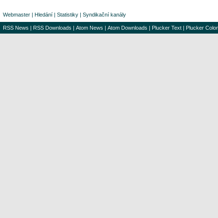
Webmaster
|
Hledání
|
Statistiky
|
Syndikační kanály
RSS News
|
RSS Downloads
|
Atom News
|
Atom Downloads
|
Plucker Text
|
Plucker Color