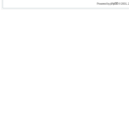
phpBB
Powered by
© 2001, 