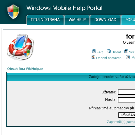
fo
O všem
FAQ
Hledat
Sez
Osobní nastavení
Při
Obsah fóra WMHelp.cz
Zadejte prosím vaše uživa
Uživatel:
Heslo:
Přihlásit mě automaticky př
Zapomněl(a) jsem 