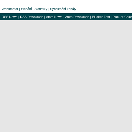
Webmaster
|
Hledání
|
Statistiky
|
Syndikační kanály
RSS News
|
RSS Downloads
|
Atom News
|
Atom Downloads
|
Plucker Text
|
Plucker Color