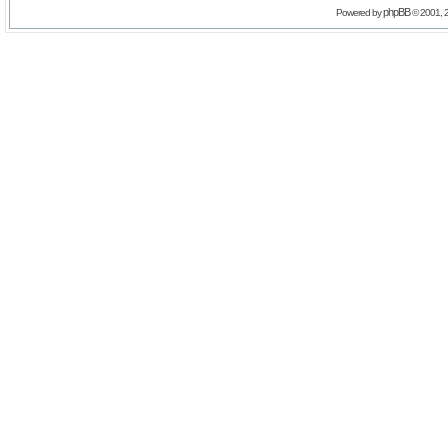
phpBB
Powered by
© 2001, 