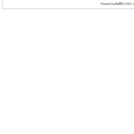
phpBB
Powered by
© 2001, 