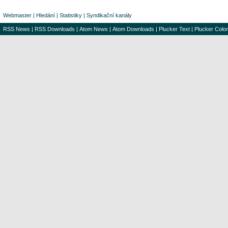
Webmaster
|
Hledání
|
Statistiky
|
Syndikační kanály
RSS News
|
RSS Downloads
|
Atom News
|
Atom Downloads
|
Plucker Text
|
Plucker Color