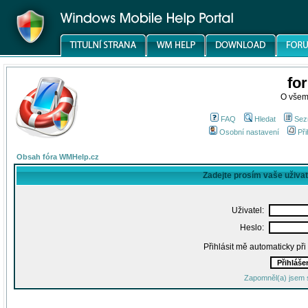
fo
O všem
FAQ
Hledat
Sez
Osobní nastavení
Při
Obsah fóra WMHelp.cz
Zadejte prosím vaše uživa
Uživatel:
Heslo:
Přihlásit mě automaticky př
Zapomněl(a) jsem 