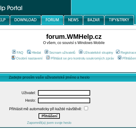
forum.WMHelp.cz
O všem, co souvisí s Windows Mobile
FAQ
Hledat
Seznam uživatelů
Uživatelské skupiny
Registrac
Osobní nastavení
Přihlásit se pro kontrolu soukromých zpráv
Přihlášen
Zadejte prosím vaše uživatelské jméno a heslo
Uživatel:
Heslo:
Přihlásit mě automaticky při každé návštěvě:
Zapomněl(a) jsem svoje heslo