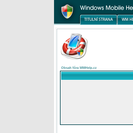
Obsah fóra WMHelp.cz