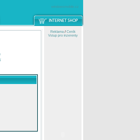
windowsmobile.cz
Reklama
/
Ceník
Vstup pro inzerenty
e
í