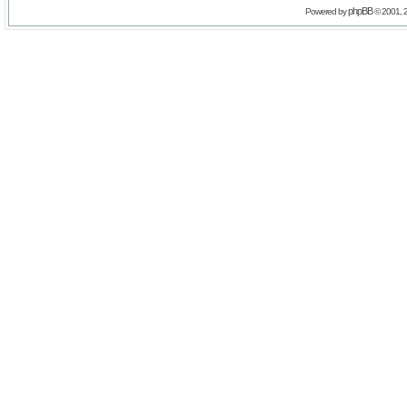
phpBB
Powered by
© 2001, 