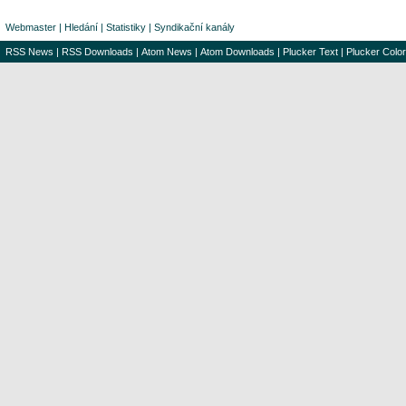
Webmaster
|
Hledání
|
Statistiky
|
Syndikační kanály
RSS News
|
RSS Downloads
|
Atom News
|
Atom Downloads
|
Plucker Text
|
Plucker Color