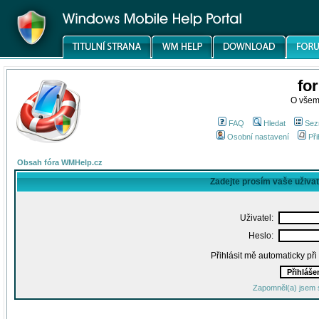
fo
O všem
FAQ
Hledat
Sez
Osobní nastavení
Při
Obsah fóra WMHelp.cz
Zadejte prosím vaše uživa
Uživatel:
Heslo:
Přihlásit mě automaticky př
Zapomněl(a) jsem 