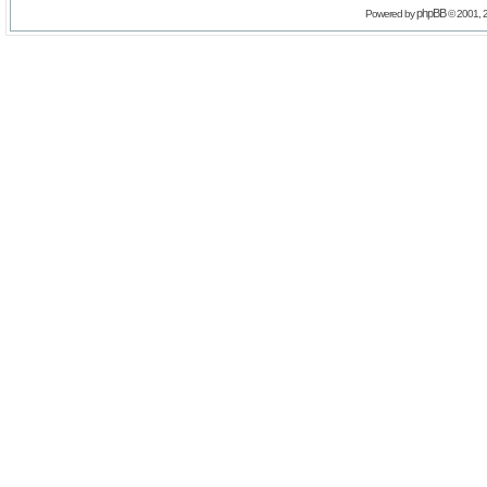
phpBB
Powered by
© 2001, 