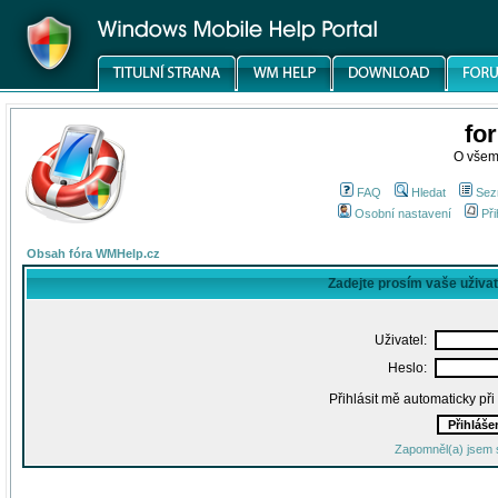
fo
O všem
FAQ
Hledat
Sez
Osobní nastavení
Při
Obsah fóra WMHelp.cz
Zadejte prosím vaše uživa
Uživatel:
Heslo:
Přihlásit mě automaticky př
Zapomněl(a) jsem 