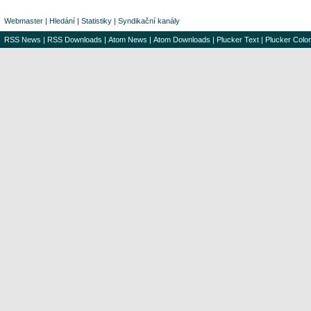
Webmaster
|
Hledání
|
Statistiky
|
Syndikační kanály
RSS News
|
RSS Downloads
|
Atom News
|
Atom Downloads
|
Plucker Text
|
Plucker Color