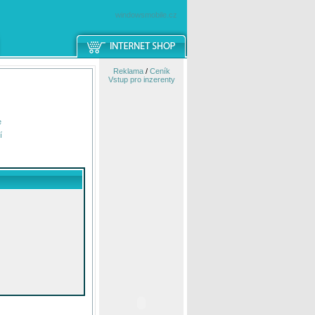
windowsmobile.cz
Reklama
/
Ceník
Vstup pro inzerenty
e
í