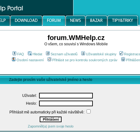
forum.WMHelp.cz
O všem, co souvisí s Windows Mobile
FAQ
Hledat
Seznam uživatelů
Uživatelské skupiny
Registrac
Osobní nastavení
Přihlásit se pro kontrolu soukromých zpráv
Přihlášen
Zadejte prosím vaše uživatelské jméno a heslo
Uživatel:
Heslo:
Přihlásit mě automaticky při každé návštěvě:
Zapomněl(a) jsem svoje heslo