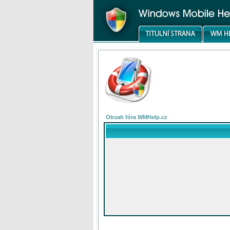
Obsah fóra WMHelp.cz