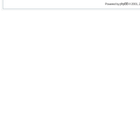
phpBB
Powered by
© 2001, 