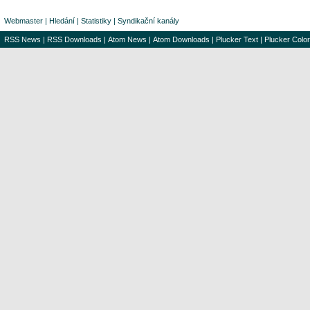
Webmaster
|
Hledání
|
Statistiky
|
Syndikační kanály
RSS News
|
RSS Downloads
|
Atom News
|
Atom Downloads
|
Plucker Text
|
Plucker Color