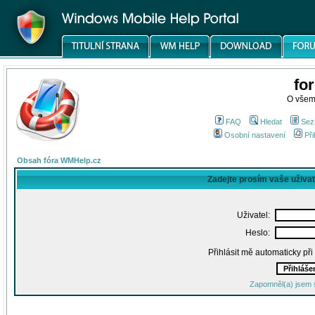
fo
O všem
FAQ
Hledat
Sez
Osobní nastavení
Při
Obsah fóra WMHelp.cz
Zadejte prosím vaše uživa
Uživatel:
Heslo:
Přihlásit mě automaticky př
Zapomněl(a) jsem 