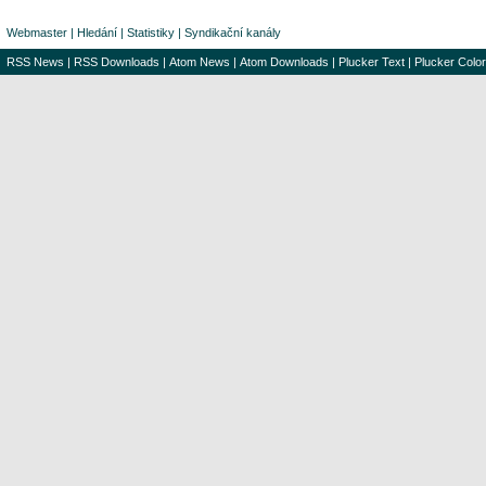
Webmaster
|
Hledání
|
Statistiky
|
Syndikační kanály
RSS News
|
RSS Downloads
|
Atom News
|
Atom Downloads
|
Plucker Text
|
Plucker Color