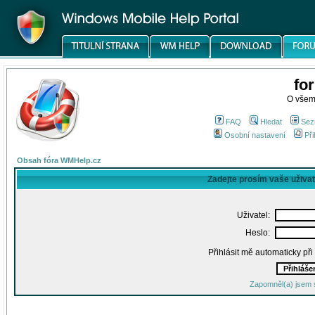
fo
O všem
FAQ
Hledat
Sez
Osobní nastavení
Při
Obsah fóra WMHelp.cz
Zadejte prosím vaše uživa
Uživatel:
Heslo:
Přihlásit mě automaticky př
Zapomněl(a) jsem 