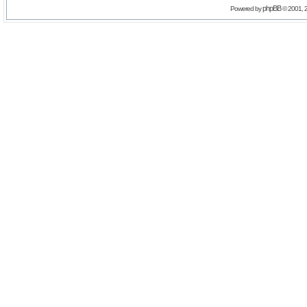
phpBB
Powered by
© 2001, 