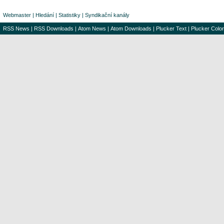
Webmaster
|
Hledání
|
Statistiky
|
Syndikační kanály
RSS News
|
RSS Downloads
|
Atom News
|
Atom Downloads
|
Plucker Text
|
Plucker Color