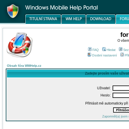
fo
O všem
FAQ
Hledat
Sez
Osobní nastavení
Při
Obsah fóra WMHelp.cz
Zadejte prosím vaše uživa
Uživatel:
Heslo:
Přihlásit mě automaticky př
Zapomněl(a) jsem 