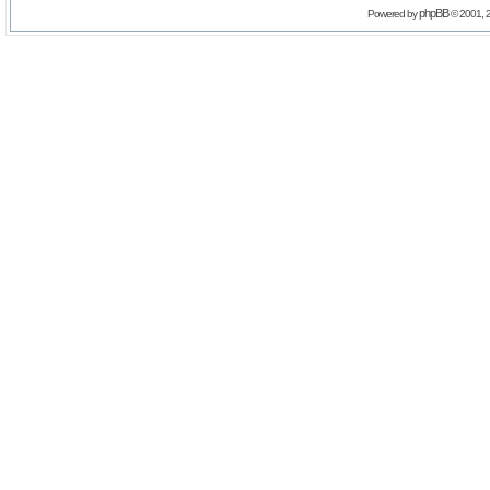
phpBB
Powered by
© 2001, 