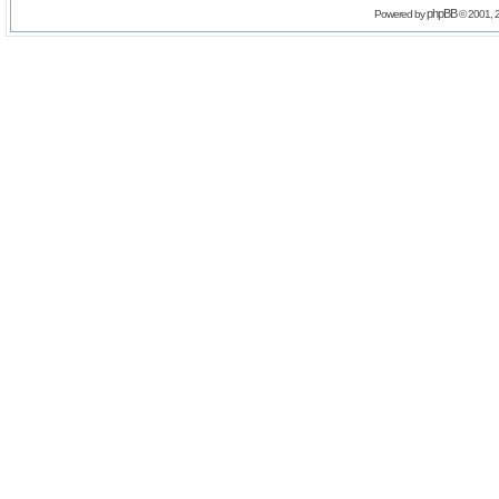
phpBB
Powered by
© 2001, 