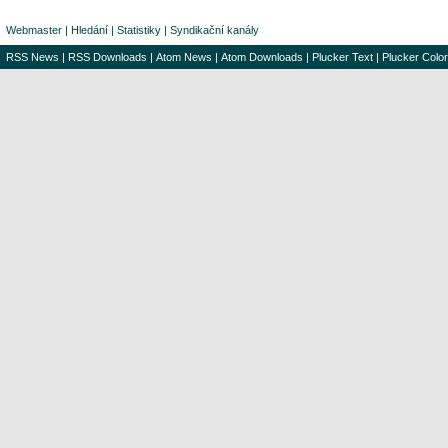
Webmaster
|
Hledání
|
Statistiky
|
Syndikační kanály
RSS News
|
RSS Downloads
|
Atom News
|
Atom Downloads
|
Plucker Text
|
Plucker Color