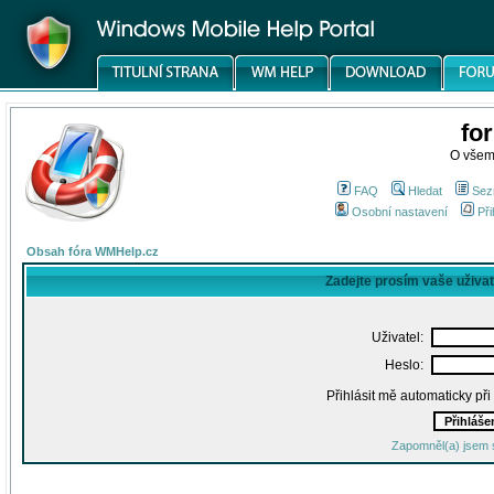
fo
O všem
FAQ
Hledat
Sez
Osobní nastavení
Při
Obsah fóra WMHelp.cz
Zadejte prosím vaše uživa
Uživatel:
Heslo:
Přihlásit mě automaticky př
Zapomněl(a) jsem 