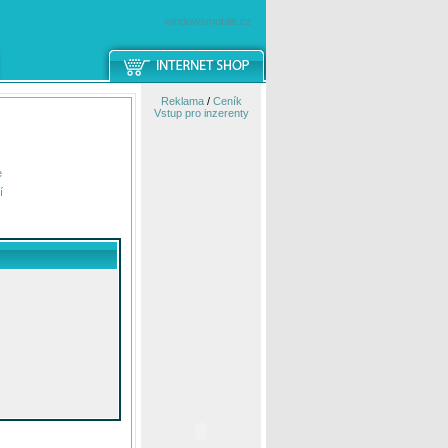
windowsmobile.cz
Reklama
/
Ceník
Vstup pro inzerenty
e
í