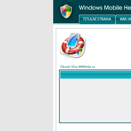
Obsah fóra WMHelp.cz