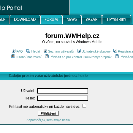
forum.WMHelp.cz
O všem, co souvisí s Windows Mobile
FAQ
Hledat
Seznam uživatelů
Uživatelské skupiny
Registrac
Osobní nastavení
Přihlásit se pro kontrolu soukromých zpráv
Přihlášen
Zadejte prosím vaše uživatelské jméno a heslo
Uživatel:
Heslo:
Přihlásit mě automaticky při každé návštěvě:
Zapomněl(a) jsem svoje heslo