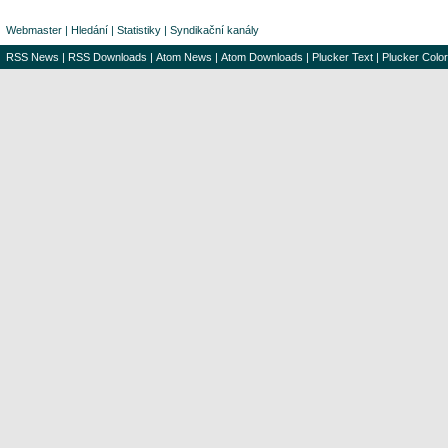
Webmaster
|
Hledání
|
Statistiky
|
Syndikační kanály
RSS News
|
RSS Downloads
|
Atom News
|
Atom Downloads
|
Plucker Text
|
Plucker Color