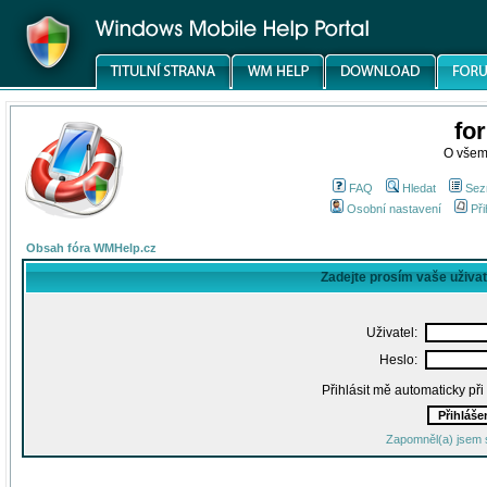
fo
O všem
FAQ
Hledat
Sez
Osobní nastavení
Při
Obsah fóra WMHelp.cz
Zadejte prosím vaše uživa
Uživatel:
Heslo:
Přihlásit mě automaticky př
Zapomněl(a) jsem 