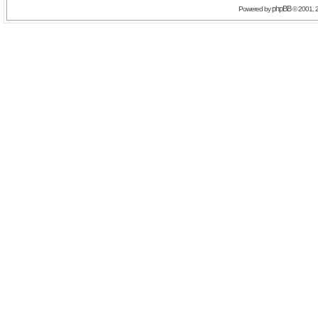
phpBB
Powered by
© 2001, 