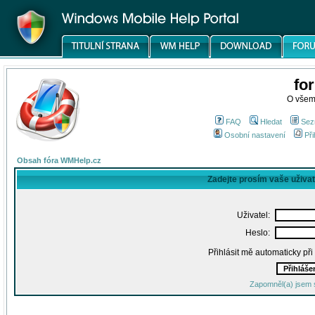
fo
O všem
FAQ
Hledat
Sez
Osobní nastavení
Při
Obsah fóra WMHelp.cz
Zadejte prosím vaše uživa
Uživatel:
Heslo:
Přihlásit mě automaticky př
Zapomněl(a) jsem 