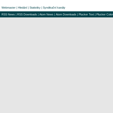
Webmaster
|
Hledání
|
Statistiky
|
Syndikační kanály
RSS News
|
RSS Downloads
|
Atom News
|
Atom Downloads
|
Plucker Text
|
Plucker Color