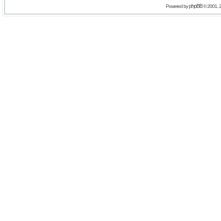
phpBB
Powered by
© 2001, 