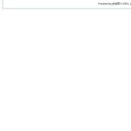
phpBB
Powered by
© 2001, 