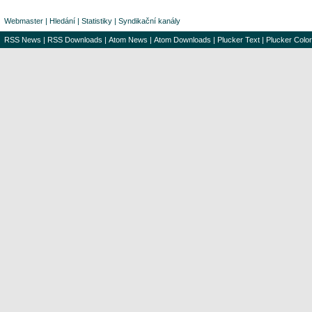
Webmaster
|
Hledání
|
Statistiky
|
Syndikační kanály
RSS News
|
RSS Downloads
|
Atom News
|
Atom Downloads
|
Plucker Text
|
Plucker Color