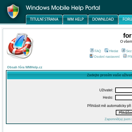
fo
O všem
FAQ
Hledat
Sez
Osobní nastavení
Při
Obsah fóra WMHelp.cz
Zadejte prosím vaše uživa
Uživatel:
Heslo:
Přihlásit mě automaticky př
Zapomněl(a) jsem 