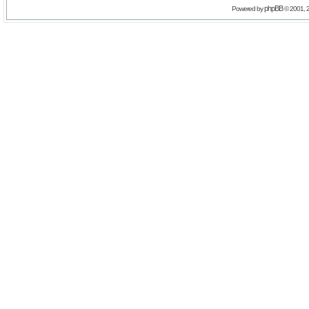
phpBB
Powered by
© 2001, 