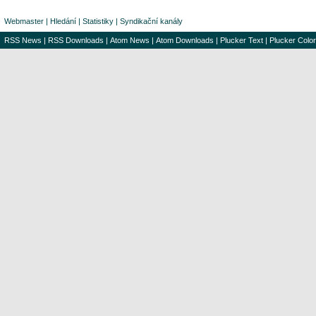
Webmaster
|
Hledání
|
Statistiky
|
Syndikační kanály
RSS News
|
RSS Downloads
|
Atom News
|
Atom Downloads
|
Plucker Text
|
Plucker Color