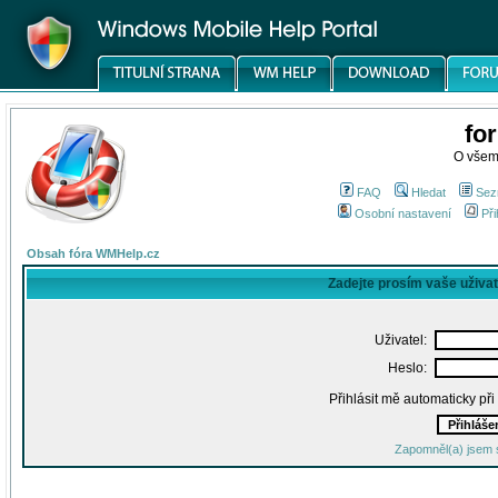
fo
O všem
FAQ
Hledat
Sez
Osobní nastavení
Při
Obsah fóra WMHelp.cz
Zadejte prosím vaše uživa
Uživatel:
Heslo:
Přihlásit mě automaticky př
Zapomněl(a) jsem 