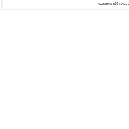
phpBB
Powered by
© 2001, 