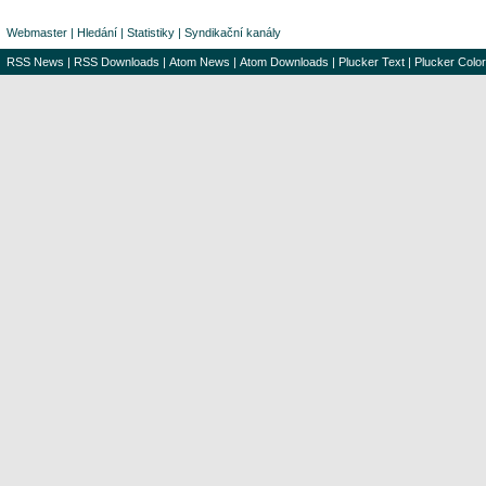
Webmaster
|
Hledání
|
Statistiky
|
Syndikační kanály
RSS News
|
RSS Downloads
|
Atom News
|
Atom Downloads
|
Plucker Text
|
Plucker Color