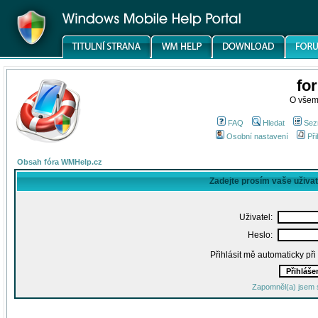
fo
O všem
FAQ
Hledat
Sez
Osobní nastavení
Při
Obsah fóra WMHelp.cz
Zadejte prosím vaše uživa
Uživatel:
Heslo:
Přihlásit mě automaticky př
Zapomněl(a) jsem 