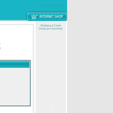
windowsmobile.cz
Reklama
/
Ceník
Vstup pro inzerenty
e
í