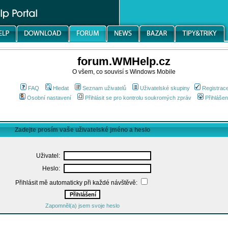
forum.WMHelp.cz
O všem, co souvisí s Windows Mobile
FAQ
Hledat
Seznam uživatelů
Uživatelské skupiny
Registrac
Osobní nastavení
Přihlásit se pro kontrolu soukromých zpráv
Přihlášen
Zadejte prosím vaše uživatelské jméno a heslo
Uživatel:
Heslo:
Přihlásit mě automaticky při každé návštěvě:
Zapomněl(a) jsem svoje heslo