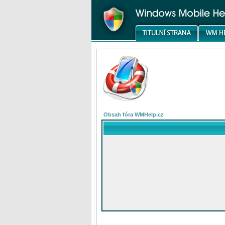
Obsah fóra WMHelp.cz