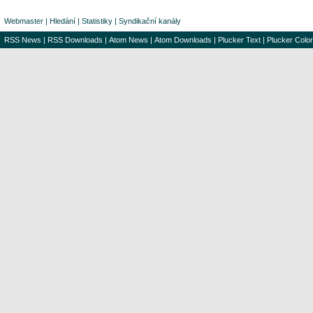
Webmaster
|
Hledání
|
Statistiky
|
Syndikační kanály
RSS News
|
RSS Downloads
|
Atom News
|
Atom Downloads
|
Plucker Text
|
Plucker Color