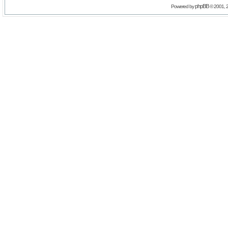
phpBB
Powered by
© 2001, 