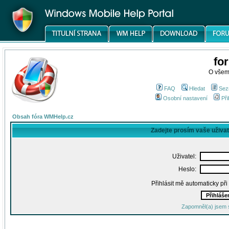
fo
O všem
FAQ
Hledat
Sez
Osobní nastavení
Při
Obsah fóra WMHelp.cz
Zadejte prosím vaše uživa
Uživatel:
Heslo:
Přihlásit mě automaticky př
Zapomněl(a) jsem 