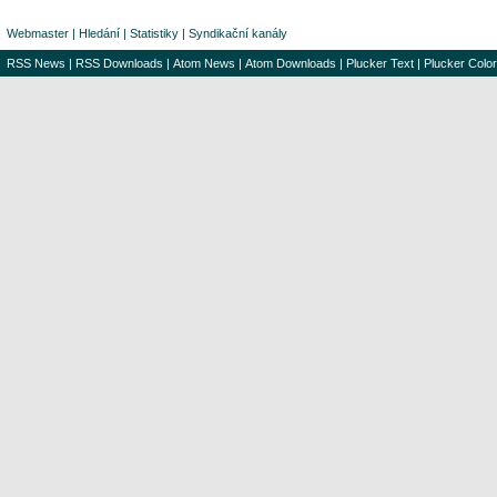
Webmaster
|
Hledání
|
Statistiky
|
Syndikační kanály
RSS News
|
RSS Downloads
|
Atom News
|
Atom Downloads
|
Plucker Text
|
Plucker Color