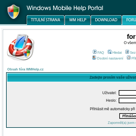
fo
O všem
FAQ
Hledat
Sez
Osobní nastavení
Při
Obsah fóra WMHelp.cz
Zadejte prosím vaše uživa
Uživatel:
Heslo:
Přihlásit mě automaticky př
Zapomněl(a) jsem 