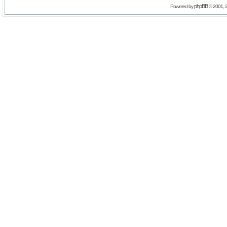
phpBB
Powered by
© 2001, 