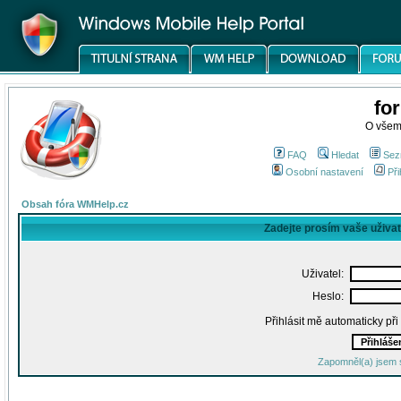
fo
O všem
FAQ
Hledat
Sez
Osobní nastavení
Při
Obsah fóra WMHelp.cz
Zadejte prosím vaše uživa
Uživatel:
Heslo:
Přihlásit mě automaticky př
Zapomněl(a) jsem 