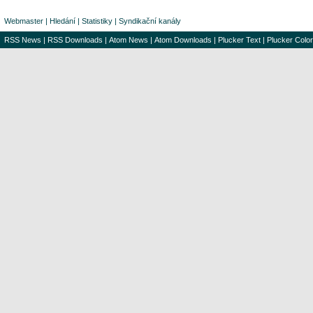
Webmaster
|
Hledání
|
Statistiky
|
Syndikační kanály
RSS News
|
RSS Downloads
|
Atom News
|
Atom Downloads
|
Plucker Text
|
Plucker Color