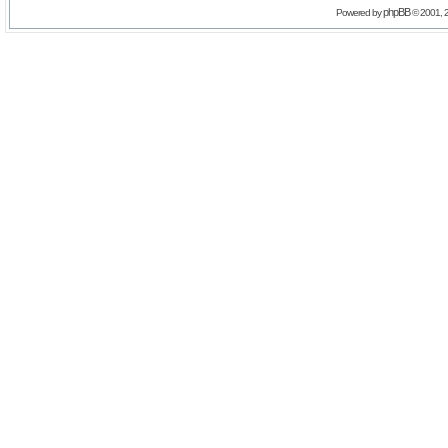
phpBB
Powered by
© 2001, 