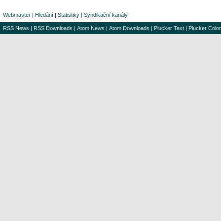
Webmaster
|
Hledání
|
Statistiky
|
Syndikační kanály
RSS News
|
RSS Downloads
|
Atom News
|
Atom Downloads
|
Plucker Text
|
Plucker Color