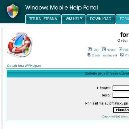
fo
O všem
FAQ
Hledat
Sez
Osobní nastavení
Při
Obsah fóra WMHelp.cz
Zadejte prosím vaše uživa
Uživatel:
Heslo:
Přihlásit mě automaticky př
Zapomněl(a) jsem 