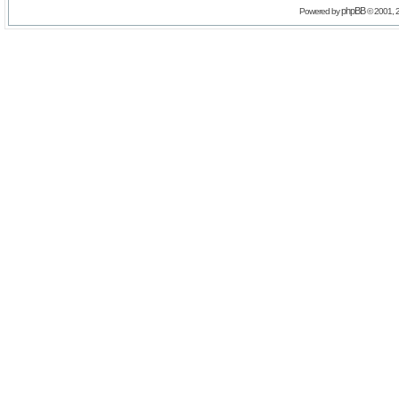
phpBB
Powered by
© 2001, 