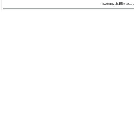
phpBB
Powered by
© 2001, 