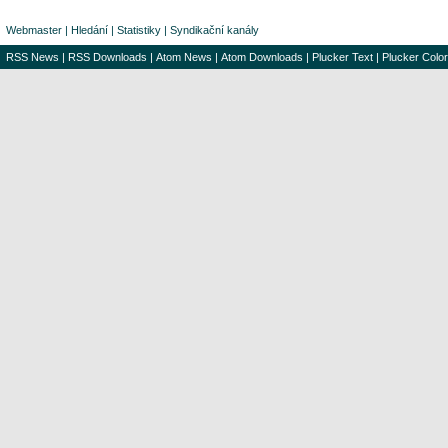
Webmaster
|
Hledání
|
Statistiky
|
Syndikační kanály
RSS News
|
RSS Downloads
|
Atom News
|
Atom Downloads
|
Plucker Text
|
Plucker Color