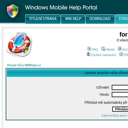
fo
O všem
FAQ
Hledat
Sez
Osobní nastavení
Při
Obsah fóra WMHelp.cz
Zadejte prosím vaše uživa
Uživatel:
Heslo:
Přihlásit mě automaticky př
Zapomněl(a) jsem 