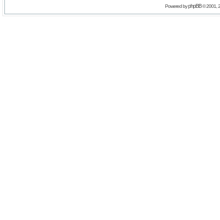
phpBB
Powered by
© 2001, 