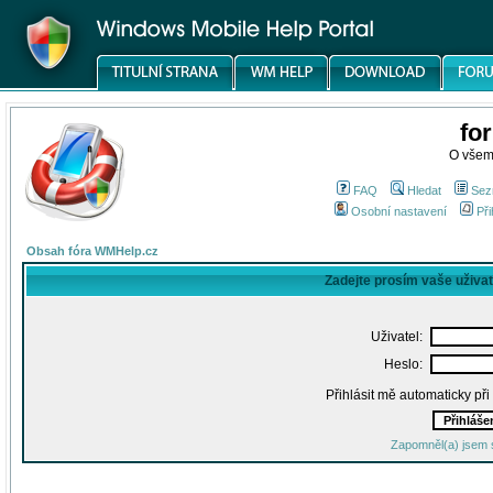
fo
O všem
FAQ
Hledat
Sez
Osobní nastavení
Při
Obsah fóra WMHelp.cz
Zadejte prosím vaše uživa
Uživatel:
Heslo:
Přihlásit mě automaticky př
Zapomněl(a) jsem 