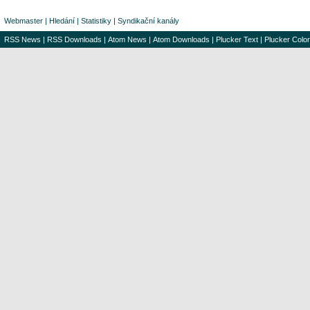
Webmaster
|
Hledání
|
Statistiky
|
Syndikační kanály
RSS News
|
RSS Downloads
|
Atom News
|
Atom Downloads
|
Plucker Text
|
Plucker Color