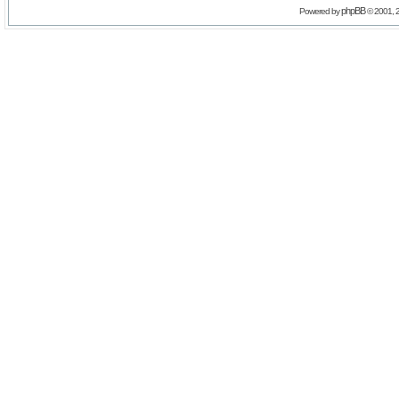
phpBB
Powered by
© 2001, 