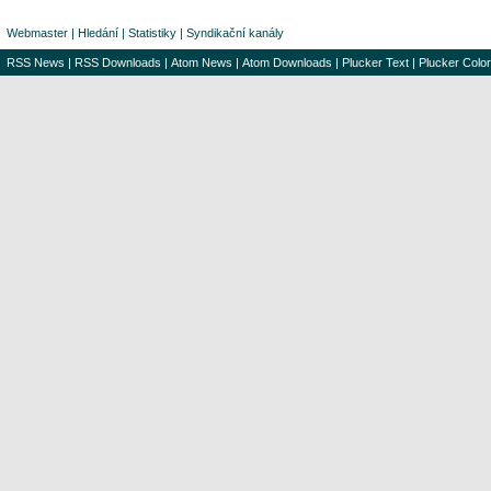
Webmaster
|
Hledání
|
Statistiky
|
Syndikační kanály
RSS News
|
RSS Downloads
|
Atom News
|
Atom Downloads
|
Plucker Text
|
Plucker Color