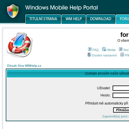
fo
O všem
FAQ
Hledat
Sez
Osobní nastavení
Při
Obsah fóra WMHelp.cz
Zadejte prosím vaše uživa
Uživatel:
Heslo:
Přihlásit mě automaticky př
Zapomněl(a) jsem 