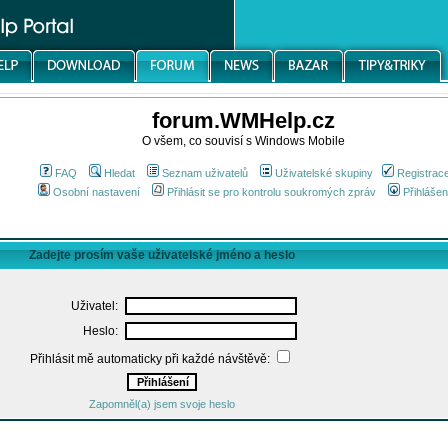
forum.WMHelp.cz
O všem, co souvisí s Windows Mobile
FAQ
Hledat
Seznam uživatelů
Uživatelské skupiny
Registrac
Osobní nastavení
Přihlásit se pro kontrolu soukromých zpráv
Přihlášen
Zadejte prosím vaše uživatelské jméno a heslo
Uživatel:
Heslo:
Přihlásit mě automaticky při každé návštěvě:
Zapomněl(a) jsem svoje heslo