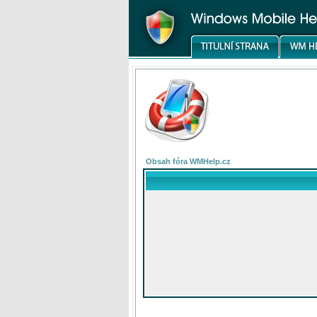
Obsah fóra WMHelp.cz