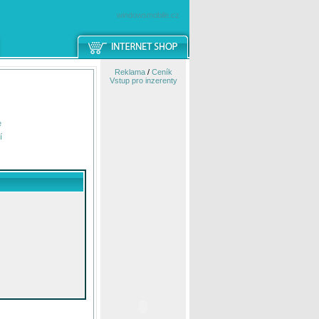
windowsmobile.cz
Reklama
/
Ceník
Vstup pro inzerenty
e
í