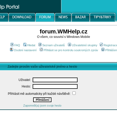
forum.WMHelp.cz
O všem, co souvisí s Windows Mobile
FAQ
Hledat
Seznam uživatelů
Uživatelské skupiny
Registrac
Osobní nastavení
Přihlásit se pro kontrolu soukromých zpráv
Přihlášen
Zadejte prosím vaše uživatelské jméno a heslo
Uživatel:
Heslo:
Přihlásit mě automaticky při každé návštěvě:
Zapomněl(a) jsem svoje heslo