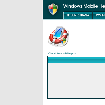
Obsah fóra WMHelp.cz