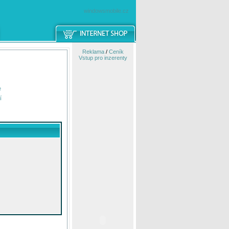
windowsmobile.cz
Reklama
/
Ceník
Vstup pro inzerenty
e
í