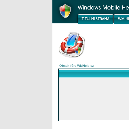
Obsah fóra WMHelp.cz