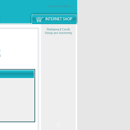
windowsmobile.cz
Reklama
/
Ceník
Vstup pro inzerenty
e
í