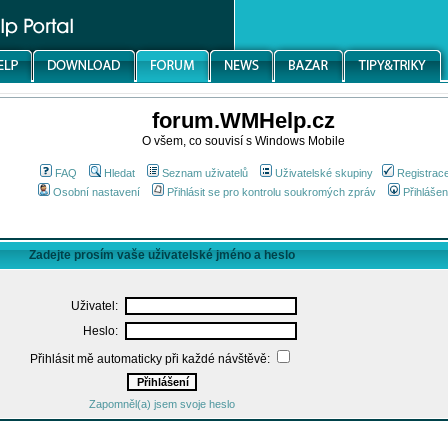
forum.WMHelp.cz
O všem, co souvisí s Windows Mobile
FAQ
Hledat
Seznam uživatelů
Uživatelské skupiny
Registrac
Osobní nastavení
Přihlásit se pro kontrolu soukromých zpráv
Přihlášen
Zadejte prosím vaše uživatelské jméno a heslo
Uživatel:
Heslo:
Přihlásit mě automaticky při každé návštěvě:
Zapomněl(a) jsem svoje heslo