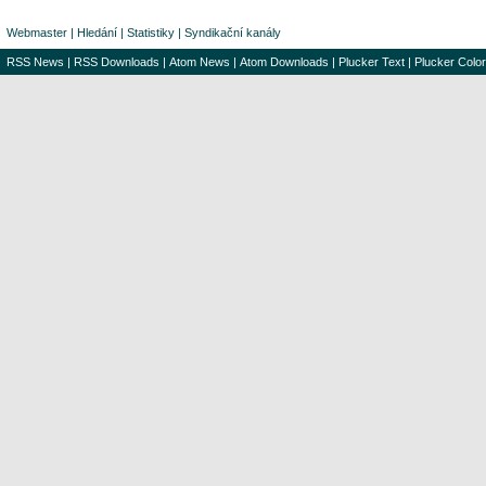
Webmaster
|
Hledání
|
Statistiky
|
Syndikační kanály
RSS News
|
RSS Downloads
|
Atom News
|
Atom Downloads
|
Plucker Text
|
Plucker Color