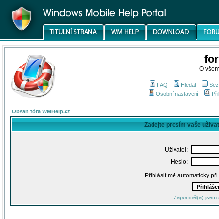
fo
O všem
FAQ
Hledat
Sez
Osobní nastavení
Při
Obsah fóra WMHelp.cz
Zadejte prosím vaše uživa
Uživatel:
Heslo:
Přihlásit mě automaticky př
Zapomněl(a) jsem 