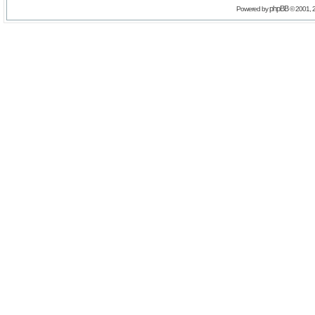
phpBB
Powered by
© 2001, 