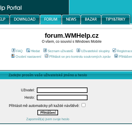
forum.WMHelp.cz
O všem, co souvisí s Windows Mobile
FAQ
Hledat
Seznam uživatelů
Uživatelské skupiny
Registrac
Osobní nastavení
Přihlásit se pro kontrolu soukromých zpráv
Přihlášen
Zadejte prosím vaše uživatelské jméno a heslo
Uživatel:
Heslo:
Přihlásit mě automaticky při každé návštěvě:
Zapomněl(a) jsem svoje heslo