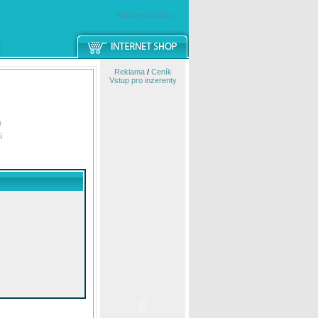
windowsmobile.cz
Reklama
/
Ceník
Vstup pro inzerenty
e
í