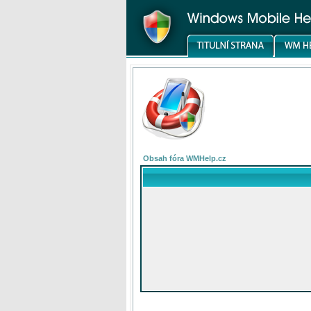
Obsah fóra WMHelp.cz